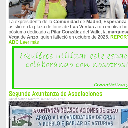
La expresidenta de la
Comunidad
de
Madrid
,
Esperanza 
asistió en la plaza de toros de
Las Ventas
a un emotivo h
póstumo dedicado a
Pilar González
del
Valle,
la
marques
Vega
de
Anzo
, quien falleció en octubre de
2025
.
REPOR
ABC
Leer más
Segunda Axuntanza de Asociaciones
Javier Alonso Navarro. 02/06/2026 17:18