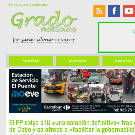
Hay 81 usuario/s conectados
noticias
sucesos
deportes
El PP exige a IU «una solución definitiva» tras
de Cabo y se ofrece a «facilitar la gobernabili