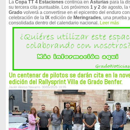
La
Copa TT 4 Estaciones
continúa en
Asturias
para la d
su tercera cita puntuable. Los próximos
1 y 2
de agosto, la 
Grado
volverá a convertirse en el epicentro del enduro con
celebración de la
IX
edición de
Meringrades
, una prueba 
consolidada dentro del calendario nacional.
Leer más
Un centenar de pilotos se darán cita en la nov
edición del Rallysprint Villa de Grado Benfer.
Javier Alonso Navarro. 30/05/2026 10:35