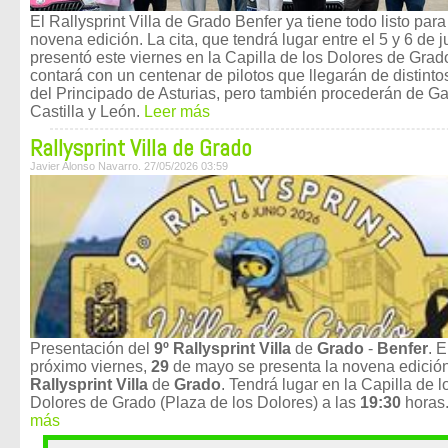
El Rallysprint Villa de Grado Benfer ya tiene todo listo para
novena edición. La cita, que tendrá lugar entre el 5 y 6 de j
presentó este viernes en la Capilla de los Dolores de Grad
contará con un centenar de pilotos que llegarán de distinto
del Principado de Asturias, pero también procederán de Gal
Castilla y León.
Leer más
Rallysprint Villa de Grado
Javier Alonso Navarro. 27/05/2026 03:59
Presentación del
9º Rallysprint Villa
de
Grado
-
Benfer
. E
próximo viernes,
29
de mayo se presenta la novena edición
Rallysprint Villa
de
Grado
. Tendrá lugar en la Capilla de l
Dolores de Grado (Plaza de los Dolores) a las
19:30
horas
más