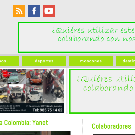
sos
deportes
moscones
desti
a Colombia: Yanet
Colaboradores