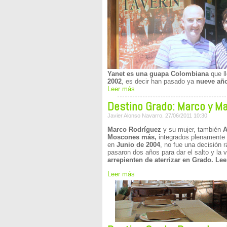
Yane
t es una guapa Colombiana
que l
2002
, es decir han pasado ya
nueve añ
Leer más
Destino Grado: Marco y Ma
Javier Alonso Navarro. 27/06/2011 10:30
Marco Rodríguez
y su mujer, también
A
Moscones más,
integrados plenamente
en
Junio de 2004
, no fue una decisión r
pasaron dos años para dar el salto y la 
arrepienten de aterrizar en Grado. Le
Leer más