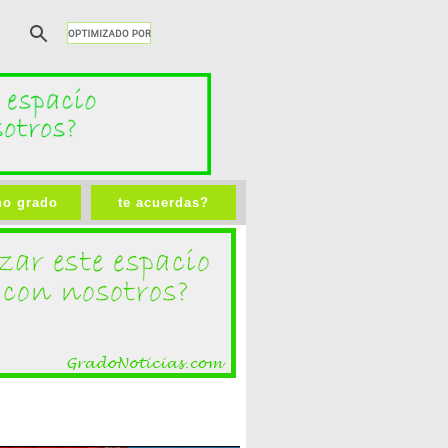
no grado
te acuerdas?