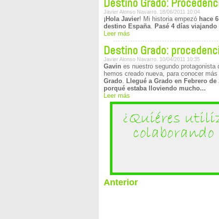
Destino Grado: Procedenc
Javier Alonso Navarro. 18/06/2011 10:04
¡Hola Javier
! Mi historia empezó
hace 6
destino España
.
Pasé 4 días viajando
Leer más
Destino Grado: procedencia
Javier Alonso Navarro. 10/04/2011 10:35
Gavin
es nuestro segundo protagonista d
hemos creado nueva, para conocer más 
Grado
.
Llegué a Grado en Febrero de 
porqué estaba lloviendo mucho...
Leer más
Anterior