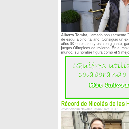
Alberto Tomba
, llamado popularmente
"
de esquí alpino italiano. Consiguió un éx
años
90
en eslalon y eslalon gigante, g
juegos Olímpicos de invierno. En el ran
mundo, su nombre figura como el
5
mejo
Récord de Nicolás de las 
Javier Alonso Navarro. 04/06/2024 11:47