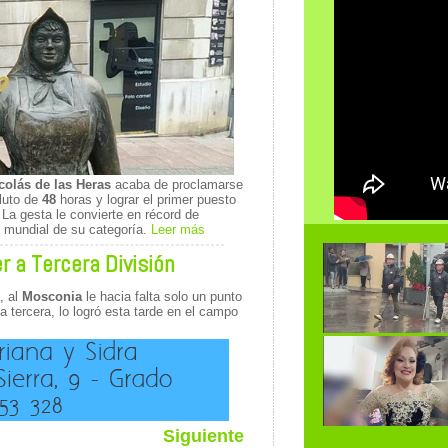
colás de las Heras
acaba de proclamarse
luto de
48
horas y lograr el primer puesto
 La gesta le convierte en récord de
 mundial de su categoría.
Leer más
r a Tercera División
, al
Mosconia
le hacia falta solo un punto
 tercera, lo logró esta tarde en el campo
s
Siguiente