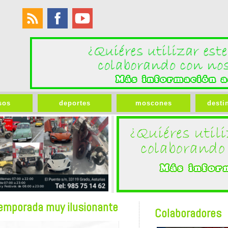
sos
deportes
moscones
desti
temporada muy ilusionante
Colaboradores