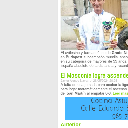
El avilesino y farmaceútico de
Grado Ni
en
Budapest
subcampeón mundial abso
en su categoría de mayores de
55
años.
España absoluto de la distancia y récord
El Mosconia logra ascende
Javier Alonso Navarro. 26/05/2024 20:25
A falta de una jornada para acabar la liga
para logar matemáticamente el ascenso a
del
San Martín
al empatar
0-0.
Leer má
Anterior