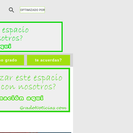
no grado
te acuerdas?