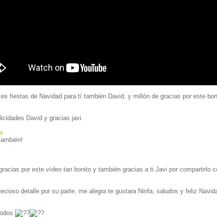
es fiestas de Navidad para tí también David, y millón de gracias por este bon
icidades David y gracias javi
a
 también!
gracias por este vídeo tan bonito y también gracias a ti Javi por compartirlo 
ecioso detalle por su parte, me alegra te gustara Ninfa, saludos y feliz Navid
s paea todos