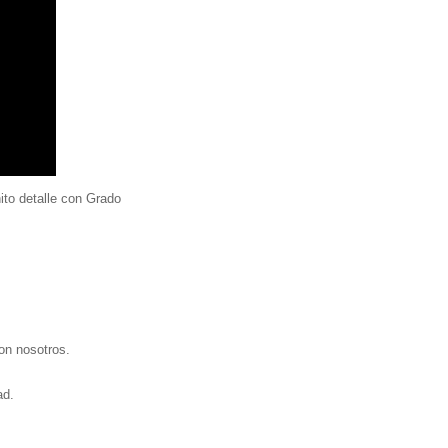
ito detalle con Grado
con nosotro
s.
ad.