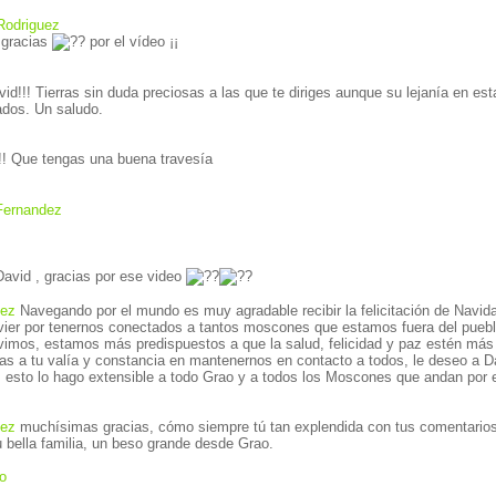
Rodriguez
Feliz día de Navidad, gracias
por el vídeo ¡¡
 encontrados. Un saludo.
!! Que tengas una buena travesía
Fernandez
David , gracias por ese video
hez
Navegando por el mundo es muy agradable recibir la felicitación de Navidad que nos manda
nectados a tantos moscones que estamos fuera del pueblin, este año por las
acto a todos, le deseo a David un nuevo año
lleno de todo lo mejor, esto lo hago extensible a todo Grao y a todos los Moscones q
hez
muchísimas gracias, cómo siempre tú tan explendida con tus comentarios, te deseo una feliz
Navidad Blanca y a tu bella familia, un beso grande desde Grao.
o