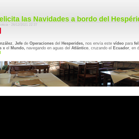
elicita las Navidades a bordo del Hespér
Javier Alonso Navarro - Noticia - 26/12/2021 22:37
nzález
,
Jefe
de
Operaciones
del
Hesperides,
nos envía este
vídeo
para
fel
s x
el
Mundo,
navegando en aguas del
Atlántico
, cruzando el
Ecuador
, en 
N