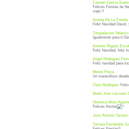
Carmen Garcia Suare
Felices Fiestas de N
viaje !!
Amelia De La Fuente 
Feliz Navidad David, 
Trespalacios Velasco
Igualmente para ti Da
Antonio Íñiguez Esco
Feliz Navidad, feliz 
Angel Rodriguez Fer
Feliz navidad para to
Meme Presa
Clara Rodriguez
Felic
Maria Jose Lazcano 
Veronica Mora Aguirr
Felices fiestas
Jose Antonio Tarrazo
Tamara Fernández G
Felices Fiestas!!