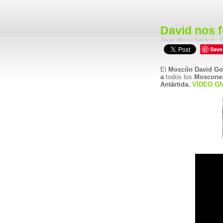
David nos f
Save
El
Moscón David Go
a
todos los
Moscone
Antártida.
VÍDEO G