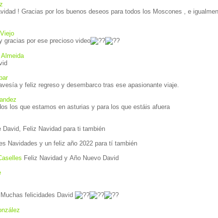
z
avidad ! Gracias por los buenos deseos para todos los Moscones , e igualmen
Viejo
y gracias por ese precioso video
 Almeida
vid
bar
travesía y feliz regreso y desembarco tras ese apasionante viaje.
nandez
dos los que estamos en asturias y para los que estáis afuera
Un maravilloso detalle David, Feliz Navidad para ti también
es Navidades y un feliz año 2022 para tí también
Caselles
Feliz Navidad y Año Nuevo David
e
Muchas felicidades David
onzález