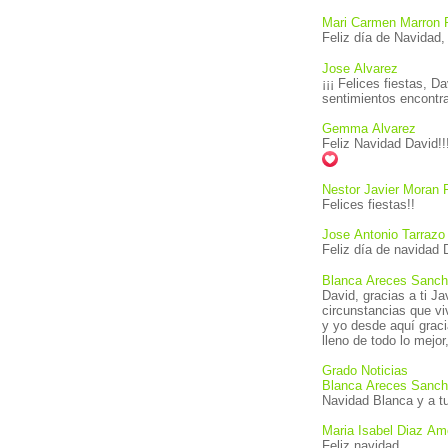
Mari Carmen Marron 
Jose Alvarez
¡¡¡ Felices fiestas, David!!! Tierras sin duda preciosas a las que te diriges aunque su lejanía en estas fechas haga aflorar
sentimientos
Gemma Alvarez
Feliz Navidad David!!
Nestor Javier Moran 
Felices fiestas!!
Jose Antonio Tarrazo
Feliz día de navidad 
Blanca Areces Sanc
David, gracias a ti Javier por tenernos co
circunstancias que vivimos, estamos más predispuestos a que la salud, felicidad y paz estén más cercanos a nosotros,
y yo desde aquí gracias a tu valía y constancia en mantenernos en cont
Grado Noticias
Blanca Areces Sanc
Maria Isabel Diaz Am
Feliz navidad