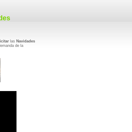
ides
icitar
las
Navidades
demanda de la