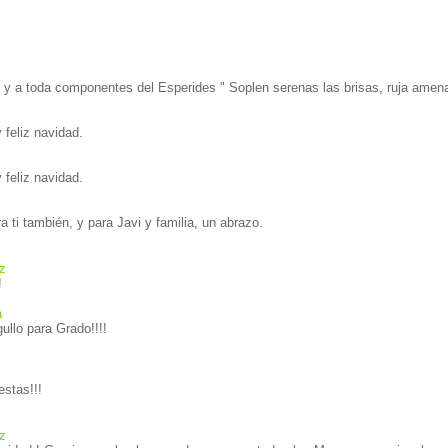
 y a toda componentes del Esperides " Soplen serenas las brisas, ruja amenaz
feliz navidad.
feliz navidad.
 ti también, y para Javi y familia, un abrazo.
z
!
a
gullo para Grado!!!!
estas!!!
z