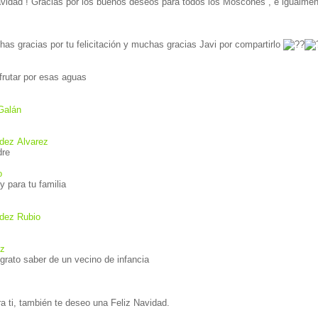
avidad ! Gracias por los buenos deseos para todos los Moscones , e igualmen
has gracias por tu felicitación y muchas gracias Javi por compartirlo
sfrutar por esas aguas
Galán
dez Alvarez
dre
o
Felices fiestas David y para tu familia
ndez Rubio
ez
grato saber de un vecino de infancia
a ti, también te deseo una Feliz Navidad.