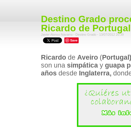
Destino Grado proce
Ricardo de Portugal
Javier Alonso Navarro - Destino Grado - 13/07/2012 20:39
Save
Ricardo
de
Aveiro
(
Portugal
son una
simpática
y
guapa p
años
desde
Inglaterra,
donde