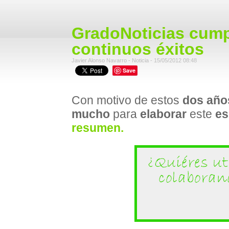
GradoNoticias cump
continuos éxitos
Javier Alonso Navarro - Noticia - 15/05/2012 08:48
Save
Con motivo de estos
dos año
mucho
para
elaborar
este
es
resumen.