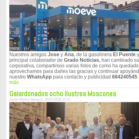
Nuestros amigos
Jose
y
Ana
, de la gasolinera
El Puente
principal colaborador de
Grado Noticias,
han cambiado su
corporativa, compartimos varias fotos de como ha quedado
aprovechamos para darles las gracias y continuar apoyán
nuestro
WhatsApp
para contacto y publicidad
684240545
más
Galardonados ocho ilustres Moscones
Javier Alonso Navarro. 25/07/2026 21:31