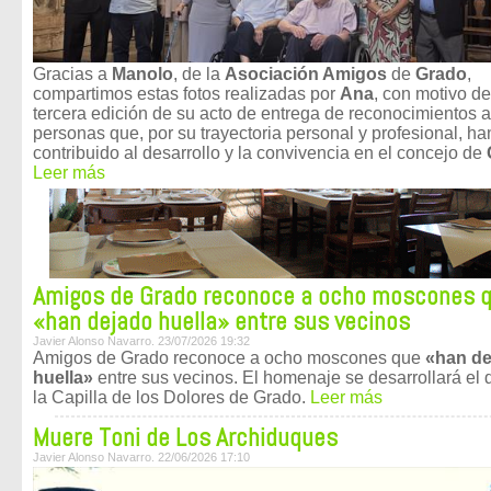
Gracias a
Manolo
, de la
Asociación Amigos
de
Grado
,
compartimos estas fotos realizadas por
Ana
, con motivo de
tercera edición de su acto de entrega de reconocimientos a
personas que, por su trayectoria personal y profesional, ha
contribuido al desarrollo y la convivencia en el concejo de
Leer más
Amigos de Grado reconoce a ocho moscones 
«han dejado huella» entre sus vecinos
Javier Alonso Navarro. 23/07/2026 19:32
Amigos de Grado reconoce a ocho moscones que
«han de
huella»
entre sus vecinos. El homenaje se desarrollará el 
la Capilla de los Dolores de Grado.
Leer más
Muere Toni de Los Archiduques
Javier Alonso Navarro. 22/06/2026 17:10