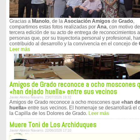
Gracias a
Manolo
, de la
Asociación Amigos
de
Grado
,
compartimos estas fotos realizadas por
Ana
, con motivo de
tercera edición de su acto de entrega de reconocimientos a
personas que, por su trayectoria personal y profesional, ha
contribuido al desarrollo y la convivencia en el concejo de
Leer más
Amigos de Grado reconoce a ocho moscones 
«han dejado huella» entre sus vecinos
Javier Alonso Navarro. 23/07/2026 19:32
Amigos de Grado reconoce a ocho moscones que
«han de
huella»
entre sus vecinos. El homenaje se desarrollará el 
la Capilla de los Dolores de Grado.
Leer más
Muere Toni de Los Archiduques
Javier Alonso Navarro. 22/06/2026 17:10