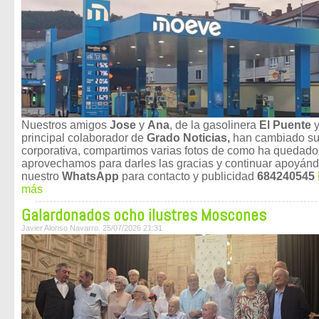
Nuestros amigos
Jose
y
Ana
, de la gasolinera
El Puente
principal colaborador de
Grado Noticias,
han cambiado su
corporativa, compartimos varias fotos de como ha quedado
aprovechamos para darles las gracias y continuar apoyán
nuestro
WhatsApp
para contacto y publicidad
684240545
más
Galardonados ocho ilustres Moscones
Javier Alonso Navarro. 25/07/2026 21:31