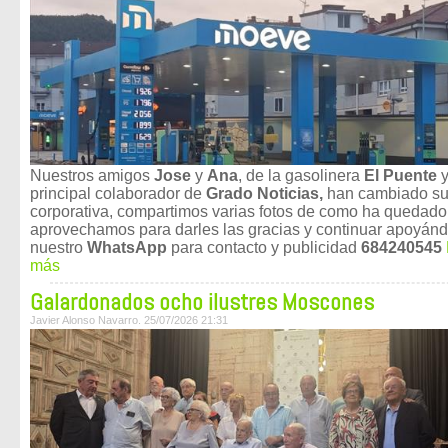
Nuestros amigos
Jose
y
Ana
, de la gasolinera
El Puente
principal colaborador de
Grado Noticias,
han cambiado su
corporativa, compartimos varias fotos de como ha quedado
aprovechamos para darles las gracias y continuar apoyán
nuestro
WhatsApp
para contacto y publicidad
684240545
más
Galardonados ocho ilustres Moscones
Javier Alonso Navarro. 25/07/2026 21:31