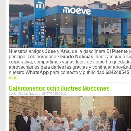
Nuestros amigos
Jose
y
Ana
, de la gasolinera
El Puente
principal colaborador de
Grado Noticias,
han cambiado su
corporativa, compartimos varias fotos de como ha quedado
aprovechamos para darles las gracias y continuar apoyán
nuestro
WhatsApp
para contacto y publicidad
684240545
más
Galardonados ocho ilustres Moscones
Javier Alonso Navarro. 25/07/2026 21:31