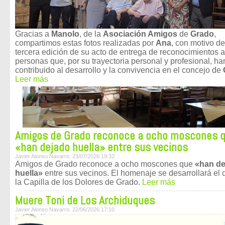
Gracias a
Manolo
, de la
Asociación Amigos
de
Grado
,
compartimos estas fotos realizadas por
Ana
, con motivo de
tercera edición de su acto de entrega de reconocimientos a
personas que, por su trayectoria personal y profesional, ha
contribuido al desarrollo y la convivencia en el concejo de
Leer más
Amigos de Grado reconoce a ocho moscones 
«han dejado huella» entre sus vecinos
Javier Alonso Navarro. 23/07/2026 19:32
Amigos de Grado reconoce a ocho moscones que
«han de
huella»
entre sus vecinos. El homenaje se desarrollará el 
la Capilla de los Dolores de Grado.
Leer más
Muere Toni de Los Archiduques
Javier Alonso Navarro. 22/06/2026 17:10