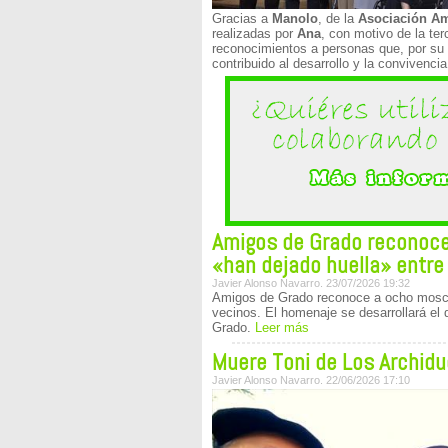
Gracias a
Manolo
, de la
Asociación A
realizadas por
Ana
, con motivo de la te
reconocimientos a personas que, por su t
contribuido al desarrollo y la convivenci
Amigos de Grado reconoc
«han dejado huella» entre
Javier Alonso Navarro. 23/07/2026 19:32
Amigos de Grado reconoce a ocho mos
vecinos. El homenaje se desarrollará el d
Grado.
Leer más
Muere Toni de Los Archid
Javier Alonso Navarro. 22/06/2026 17:10