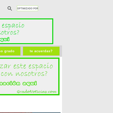
no grado
te acuerdas?