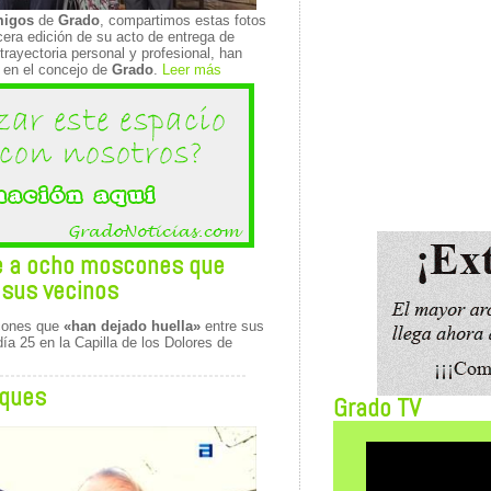
migos
de
Grado
, compartimos estas fotos
rcera edición de su acto de entrega de
rayectoria personal y profesional, han
a en el concejo de
Grado
.
Leer más
e a ocho moscones que
 sus vecinos
cones que
«han dejado huella»
entre sus
ía 25 en la Capilla de los Dolores de
uques
Grado TV