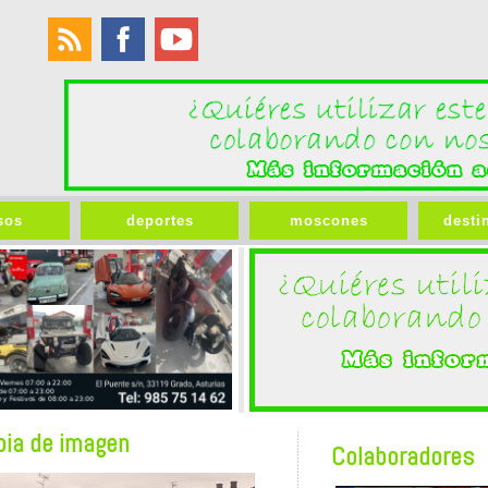
sos
deportes
moscones
desti
bia de imagen
Colaboradores