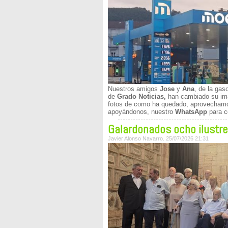
Nuestros amigos
Jose
y
Ana
, de la gas
de
Grado Noticias,
han cambiado su ima
fotos de como ha quedado, aprovechamos
apoyándonos, nuestro
WhatsApp
para c
Galardonados ocho ilustr
Javier Alonso Navarro. 25/07/2026 21:31