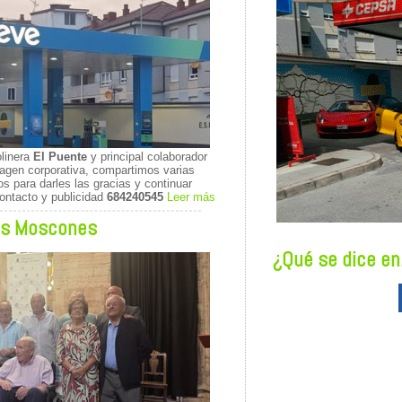
olinera
El Puente
y principal colaborador
gen corporativa, compartimos varias
 para darles las gracias y continuar
ontacto y publicidad
684240545
Leer más
es Moscones
¿Qué se dice en.