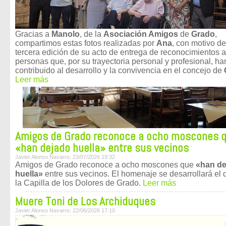
Gracias a
Manolo
, de la
Asociación Amigos
de
Grado
,
compartimos estas fotos realizadas por
Ana
, con motivo de
tercera edición de su acto de entrega de reconocimientos a
personas que, por su trayectoria personal y profesional, ha
contribuido al desarrollo y la convivencia en el concejo de
Leer más
Amigos de Grado reconoce a ocho moscones 
«han dejado huella» entre sus vecinos
Javier Alonso Navarro. 23/07/2026 19:32
Amigos de Grado reconoce a ocho moscones que
«han de
huella»
entre sus vecinos. El homenaje se desarrollará el 
la Capilla de los Dolores de Grado.
Leer más
Muere Toni de Los Archiduques
Javier Alonso Navarro. 22/06/2026 17:10