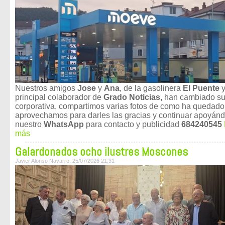
Nuestros amigos
Jose
y
Ana
, de la gasolinera
El Puente
principal colaborador de
Grado Noticias,
han cambiado su
corporativa, compartimos varias fotos de como ha quedado
aprovechamos para darles las gracias y continuar apoyán
nuestro
WhatsApp
para contacto y publicidad
684240545
más
Galardonados ocho ilustres Moscones
Javier Alonso Navarro. 25/07/2026 21:31